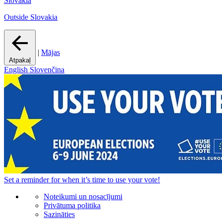
Slovakia
Outside Slovakia
|
Mājas
Atpakaļ
English
Slovenčina
Set a
reminder
for when it’s time to use your vote!
Noteikumi un nosacījumi
Privātuma politika
Sazināties