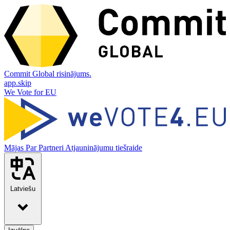
Commit Global risinājums.
app.skip
We Vote for EU
Mājas
Par
Partneri
Atjauninājumu tiešraide
Latviešu