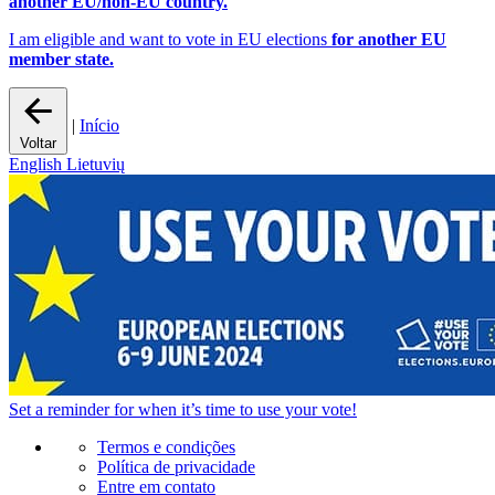
another EU/non-EU country.
I am eligible and want to vote in EU elections
for another EU
member state.
|
Início
Voltar
English
Lietuvių
Set a
reminder
for when it’s time to use your vote!
Termos e condições
Política de privacidade
Entre em contato