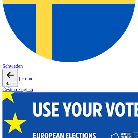
Schweden
|
Home
Back
Čeština
English