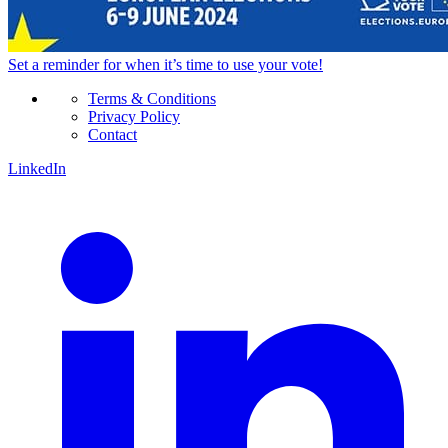
Set a
reminder
for when it’s time to use your vote!
Terms & Conditions
Privacy Policy
Contact
LinkedIn