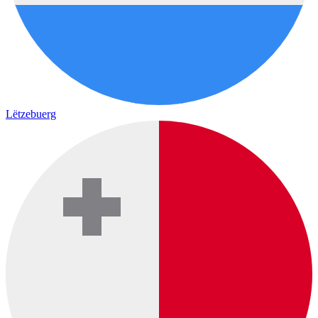
Lëtzebuerg