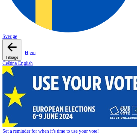
Sverige
|
Hjem
Tilbage
Čeština
English
Set a
reminder
for when it’s time to use your vote!