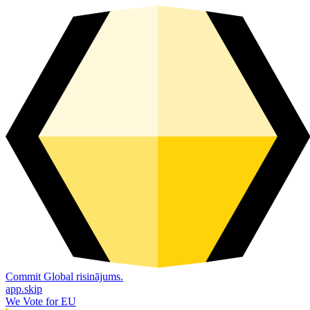
Commit Global risinājums.
app.skip
We Vote for EU