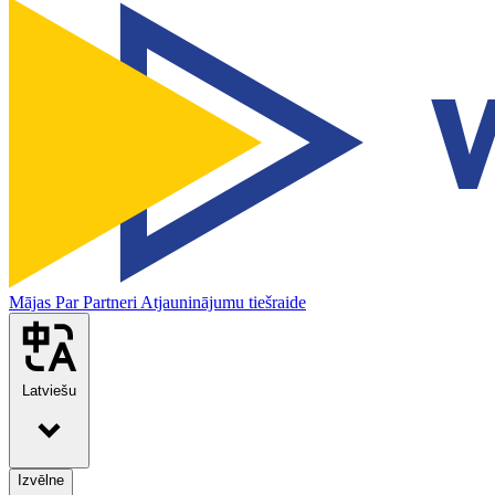
Mājas
Par
Partneri
Atjauninājumu tiešraide
Latviešu
Izvēlne