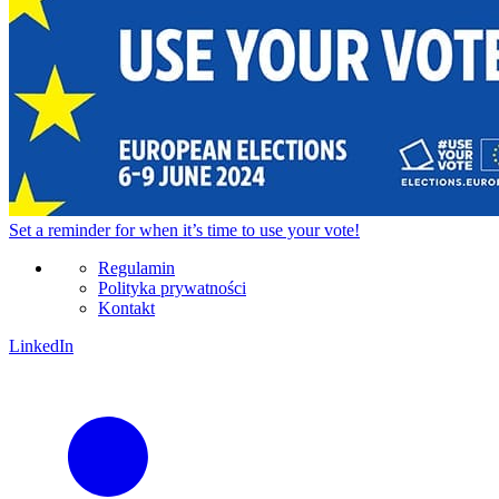
Set a
reminder
for when it’s time to use your vote!
Regulamin
Polityka prywatności
Kontakt
LinkedIn