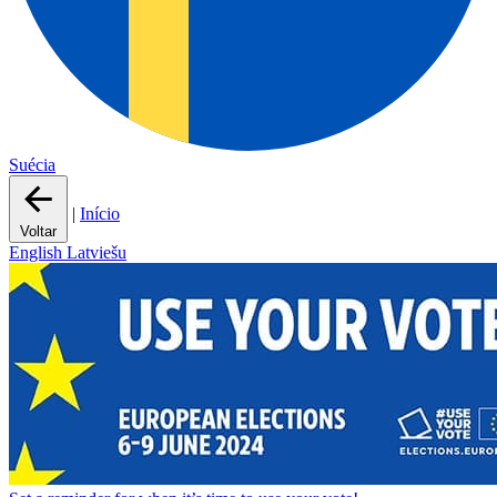
Suécia
|
Início
Voltar
English
Latviešu