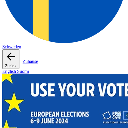
Schweden
|
Zuhause
Zurück
English
Suomi