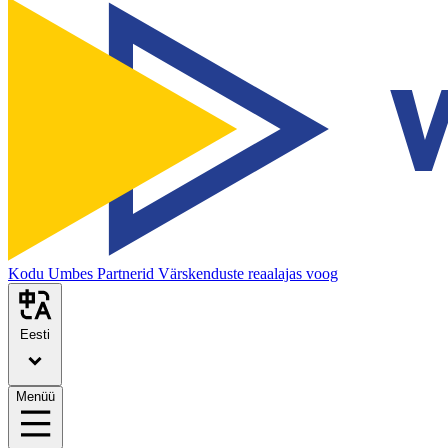
Kodu
Umbes
Partnerid
Värskenduste reaalajas voog
Eesti
Menüü