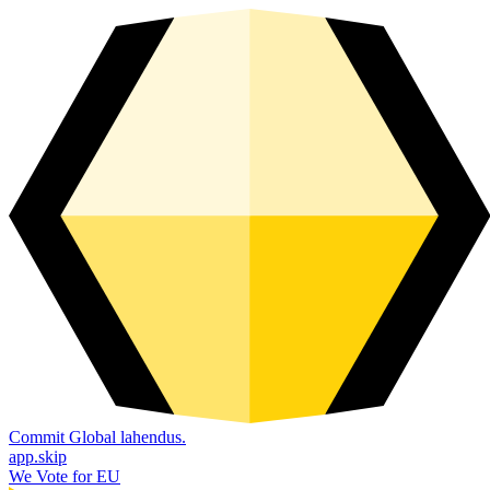
Commit Global lahendus.
app.skip
We Vote for EU