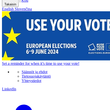
|
Koti
Takaisin
English
Slovenčina
Set a
reminder
for when it’s time to use your vote!
Säännöt ja ehdot
Tietosuojakäytäntö
Yhteystiedot
LinkedIn