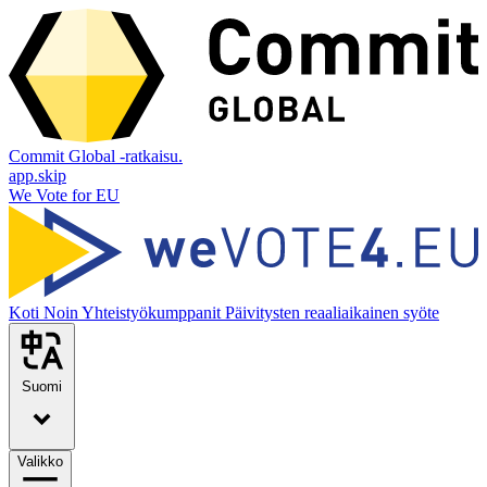
Commit Global -ratkaisu.
app.skip
We Vote for EU
Koti
Noin
Yhteistyökumppanit
Päivitysten reaaliaikainen syöte
Suomi
Valikko