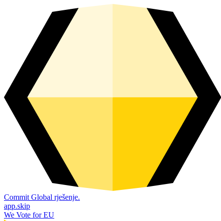
Commit Global rješenje.
app.skip
We Vote for EU