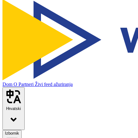
Dom
O
Partneri
Živi feed ažuriranja
Hrvatski
Izbornik