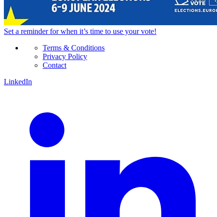
Set a
reminder
for when it’s time to use your vote!
Terms & Conditions
Privacy Policy
Contact
LinkedIn