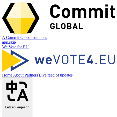
A Commit Global solution.
app.skip
We Vote for EU
Home
About
Partners
Live feed of updates
Lëtzebuergesch