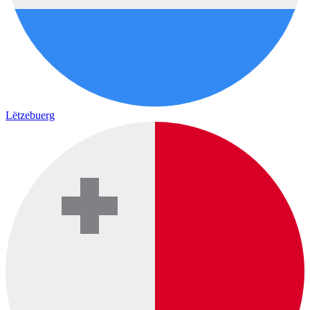
Lëtzebuerg