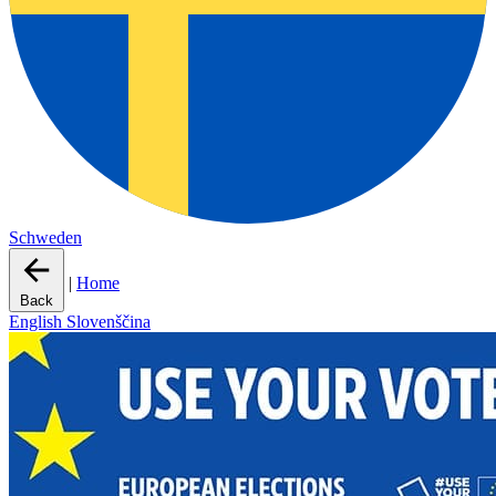
Schweden
|
Home
Back
English
Slovenščina