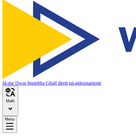
Id-dar
Dwar
Imsieħba
Għalf dirett tal-aġġornamenti
Malti
Menu