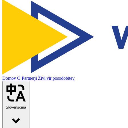
Domov
O
Partnerji
Živi vir posodobitev
Slovenščina