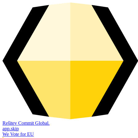
Rešitev Commit Global.
app.skip
We Vote for EU