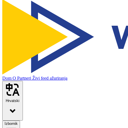
Dom
O
Partneri
Živi feed ažuriranja
Hrvatski
Izbornik