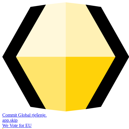
Commit Global rješenje.
app.skip
We Vote for EU