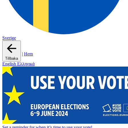
Sverige
|
Hem
Tillbaka
English
Ελληνικά
Set a
reminder
for when it’s time to use your vote!