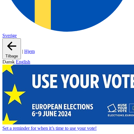
Sverige
|
Hjem
Tilbage
Dansk
English
Set a
reminder
for when it’s time to use your vote!