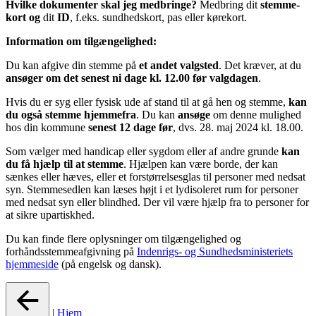
Hvilke dokumenter skal jeg medbringe?
Medbring dit
stemme-
kort og
dit
ID
, f.eks. sundhedskort, pas eller kørekort.
Information om tilgængelighed:
Du kan afgive din stemme på
et andet valgsted
. Det kræver, at du
ansøger om det senest ni dage kl. 12.00 før valgdagen
.
Hvis du er syg eller fysisk ude af stand til at gå hen og stemme,
kan
du også stemme hjemmefra
. Du kan
ansøge
om denne mulighed
hos din kommune
senest 12 dage før
, dvs. 28. maj 2024 kl. 18.00.
Som vælger med handicap eller sygdom eller af andre grunde
kan
du få hjælp til at stemme
. Hjælpen kan være borde, der kan
sænkes eller hæves, eller et forstørrelsesglas til personer med nedsat
syn. Stemmesedlen kan læses højt i et lydisoleret rum for personer
med nedsat syn eller blindhed. Der vil være hjælp fra to personer for
at sikre upartiskhed.
Du kan finde flere oplysninger om tilgængelighed og
forhåndsstemmeafgivning på
Indenrigs- og Sundhedsministeriets
hjemmeside
(på engelsk og dansk).
|
Hjem