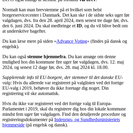
Normalt kan man brevstemme på et hvilket som helst
borgerservicecenter i Danmark. Det kan ske i de sidste seks uger før
valgdagen, dvs. fra den 28. april 2024, men senest tre dage før, dvs.
den 6. juni 2024. Du skal medbringe et
ID
, og du vil blive bedt om
at underskrive bagefter.
Du kan læse mere på siden »
Advance Voting
« (findes på dansk og
engelsk).
Du kan også
stemme hjemmefra
. Du kan ansøge om denne
mulighed hos din kommune fire uger før valgdagen, dvs. 12. maj
2024, og senest 12 dage før, dvs. 28. maj 2024 kl. 18.00.
Supplerende info til EU-borgere, der stemmer til det danske EU-
valg:
Hvis du allerede var registreret på valglisten ved det forrige
EU-valg i 2019, behøver du ikke foretage dig noget. Din
registrering vil ske automatisk.
Hvis du ikke var registreret ved det forrige valg til Europa-
Parlamentet i 2019, skal du registrere dig hos din lokale kommune
mindst fem uger før valgdagen. Find den detaljerede procedure og
registreringsdokumenter på
Indenrigs- og Sundhedsministeriets
hjemmeside
(på engelsk og dansk).