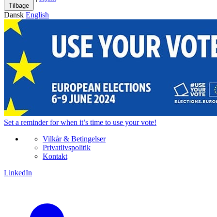
Tilbage
Dansk
English
Set a
reminder
for when it’s time to use your vote!
Vilkår & Betingelser
Privatlivspolitik
Kontakt
LinkedIn