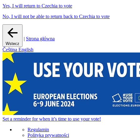
Yes, I will return to Czechia to vote
No, I will not be able to return back to Czechia to vote
|
Strona główna
Wstecz
Čeština
English
Set a
reminder
for when it’s time to use your vote!
Regulamin
Polityka prywatności