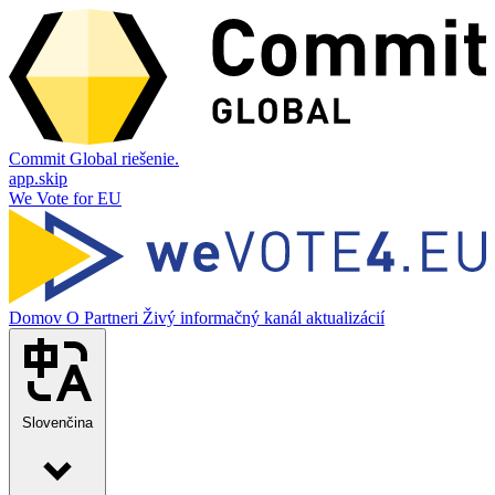
Commit Global riešenie.
app.skip
We Vote for EU
Domov
O
Partneri
Živý informačný kanál aktualizácií
Slovenčina