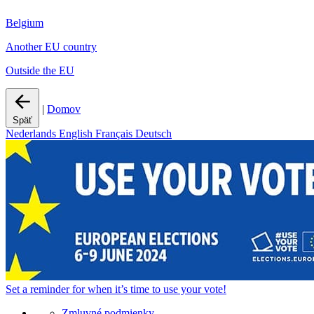
Belgium
Another EU country
Outside the EU
|
Domov
Späť
Nederlands
English
Français
Deutsch
Set a
reminder
for when it’s time to use your vote!
Zmluvné podmienky