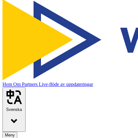
Hem
Om
Partners
Live-flöde av uppdateringar
Svenska
Meny