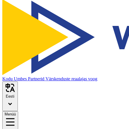
Kodu
Umbes
Partnerid
Värskenduste reaalajas voog
Eesti
Menüü