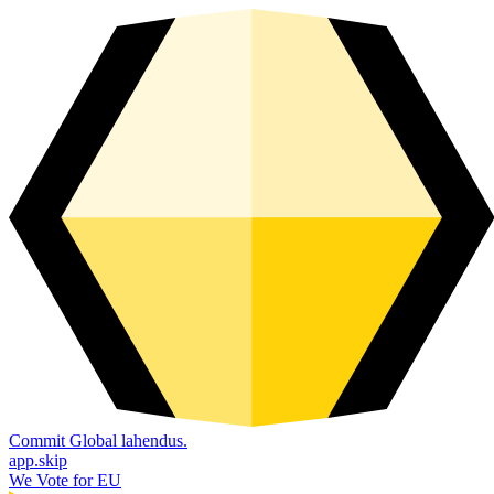
Commit Global lahendus.
app.skip
We Vote for EU