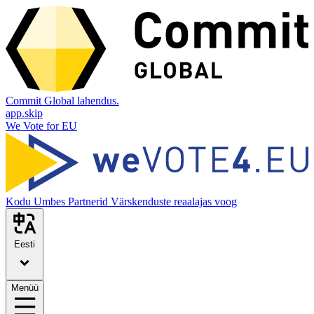
Commit Global lahendus.
app.skip
We Vote for EU
Kodu
Umbes
Partnerid
Värskenduste reaalajas voog
Eesti
Menüü