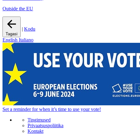
Outside the EU
|
Kodu
Tagasi
English
Italiano
Set a
reminder
for when it’s time to use your vote!
Tingimused
Privaatsuspoliitika
Kontakt