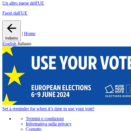
Un altro paese dell'UE
Fuori dall'UE
|
Home
Indietro
English
Italiano
Set a
reminder
for when it’s time to use your vote!
Termini e condizioni
Informativa sulla privacy
Contatto