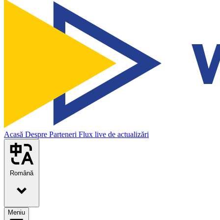
Acasă
Despre
Parteneri
Flux live de actualizări
Română
Meniu