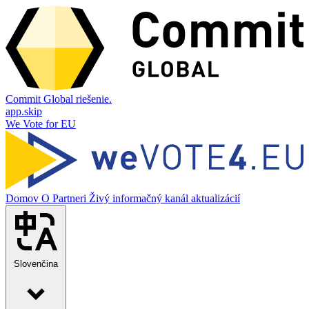
Commit Global riešenie.
app.skip
We Vote for EU
Domov
O
Partneri
Živý informačný kanál aktualizácií
Slovenčina