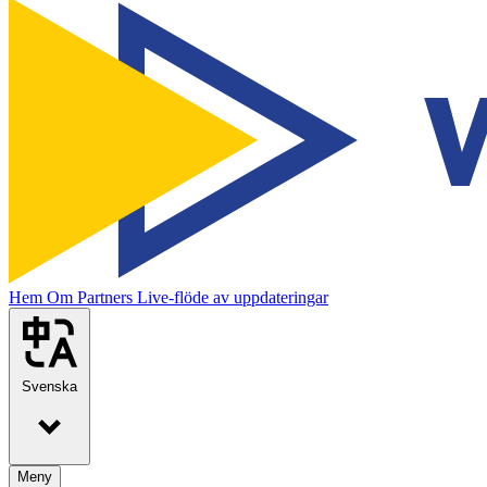
Hem
Om
Partners
Live-flöde av uppdateringar
Svenska
Meny