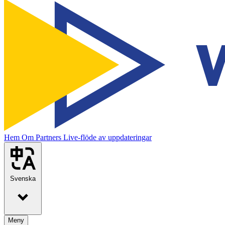
Hem
Om
Partners
Live-flöde av uppdateringar
Svenska
Meny