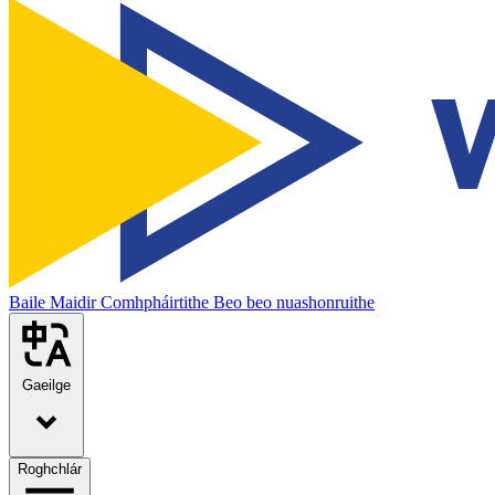
Baile
Maidir
Comhpháirtithe
Beo beo nuashonruithe
Gaeilge
Roghchlár