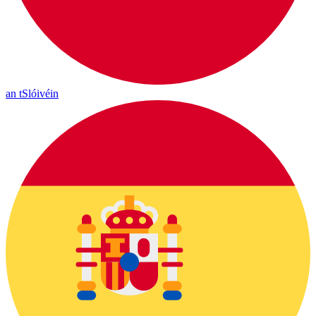
an tSlóivéin