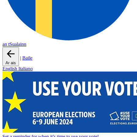
an tSualainn
|
Baile
Ar ais
English
Italiano
Set a
reminder
for when it’s time to use your vote!