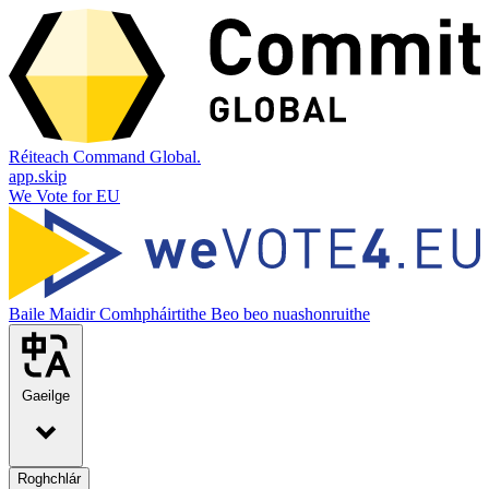
Réiteach Command Global.
app.skip
We Vote for EU
Baile
Maidir
Comhpháirtithe
Beo beo nuashonruithe
Gaeilge
Roghchlár