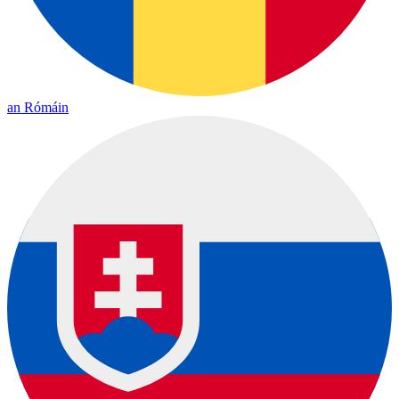
an Rómáin