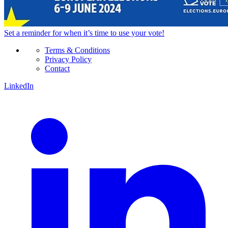
Set a
reminder
for when it’s time to use your vote!
Terms & Conditions
Privacy Policy
Contact
LinkedIn