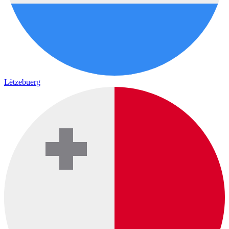
Lëtzebuerg