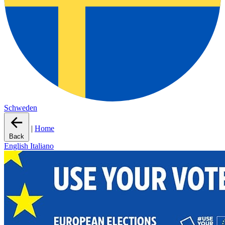
Schweden
|
Home
Back
English
Italiano