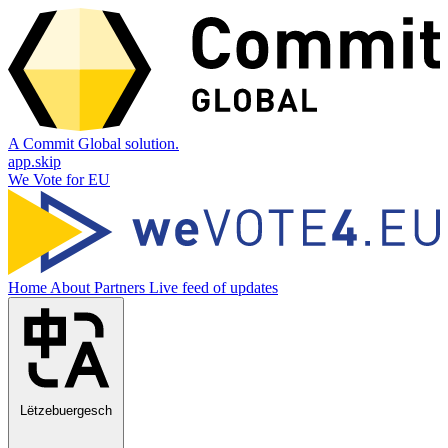
A Commit Global solution.
app.skip
We Vote for EU
Home
About
Partners
Live feed of updates
Lëtzebuergesch