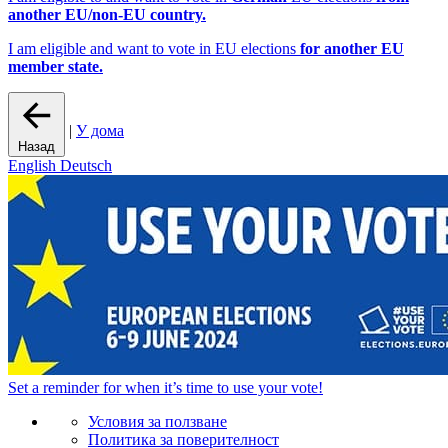
another EU/non-EU country.
I am eligible and want to vote in EU elections
for another EU
member state.
|
У дома
Назад
English
Deutsch
Set a
reminder
for when it’s time to use your vote!
Условия за ползване
Политика за поверителност